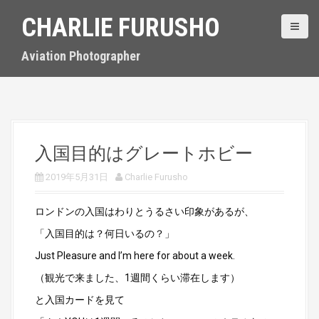
S
CHARLIE FURUSHO
k
i
p
Aviation Photographer
t
o
c
o
n
t
入国目的はグレートホビー
e
n
2019年5月31日
Charlie Furusho
t
ロンドンの入国はわりとうるさい印象があるが、
「入国目的は？何日いるの？」
Just Pleasure and I’m here for about a week.
（観光で来ました、1週間くらい滞在します）
と入国カードを見て