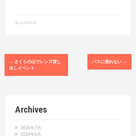
permalink
P
←
さくらの山でレンズ貸し
バスに乗れない
→
o
出しイベント
s
t
n
Archives
a
v
2026年7月
2026年6月