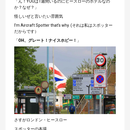
「ん！YOUは1週間いるのにヒースローのホテルなの
か？なぜ？」
怪しいぜと言いたい雰囲気
I’m Aircraft Spotter that’s why. (それは私はスポッター
だからです）
「
OH、グレート！ナイスホビー！
」
さすがロンドン・ヒースロー
スポッターの本場、