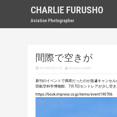
S
CHARLIE FURUSHO
k
i
p
Aviation Photographer
t
o
c
o
n
t
間際で空きが
e
n
t
2019年6月21日
Charlie Furusho
新刊のイベントで満席だったのが急遽キャンセル
田航空科学博物館、7月7日セントレアが少し空
https://book.impress.co.jp/items/event190706