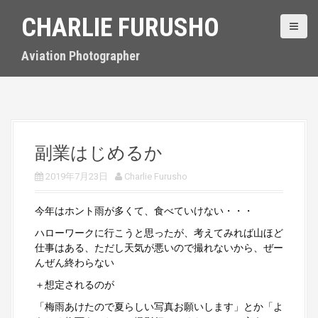
S
CHARLIE FURUSHO
k
i
p
Aviation Photographer
t
o
c
o
n
t
副業はじめるか
e
n
2019年7月23日
Charlie Furusho
t
今年はホント雨が多くて、食べていけない・・・
ハローワークに行こうと思ったが、考えてみれば山ほど
仕事はある、ただし天気が悪いので撮れないから、ぜー
んぜん終わらない
＋想定されるのが
「梅雨あけたので夏らしい写真お願いします」とか「よ