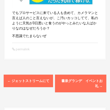
でもプロサービスに来ている人も含めて、カメラマンと
言えば人のこと言えないが、こ汚いカッコしてて、私の
ように天気が3日悪いと食うのがやっとみたいな人ばか
りなのはなぜだろうか？
不思議でたまらないぜ
permalink
P
←
ジェットストリームにて
書泉グランデ イベントお
o
礼
→
s
t