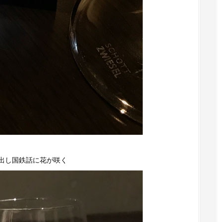
出し国鉄話に花が咲く