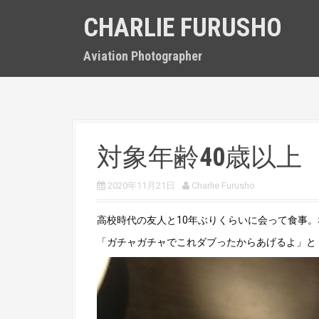
S
CHARLIE FURUSHO
k
i
p
Aviation Photographer
t
o
c
o
n
t
対象年齢40歳以上
e
n
t
2020年11月21日
Charlie Furusho
高校時代の友人と10年ぶりくらいに会って食事
「ガチャガチャでこれダブったからあげるよ」と