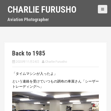
S
CHARLIE FURUSHO
k
i
p
Aviation Photographer
t
o
c
o
n
t
Back to 1985
e
n
2020年11月24日
Charlie Furusho
t
「タイムマシンが入ったよ」
という連絡を受けていつもの調布の車屋さん「シーザー
トレーディングへ」