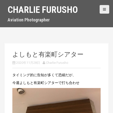
S
CHARLIE FURUSHO
k
i
p
Aviation Photographer
t
o
c
o
n
t
よしもと有楽町シアター
e
n
2020年11月28日
Charlie Furusho
t
タイミング的に告知が多くて恐縮だが、
今週よしもと有楽町シアターで打ち合わせ