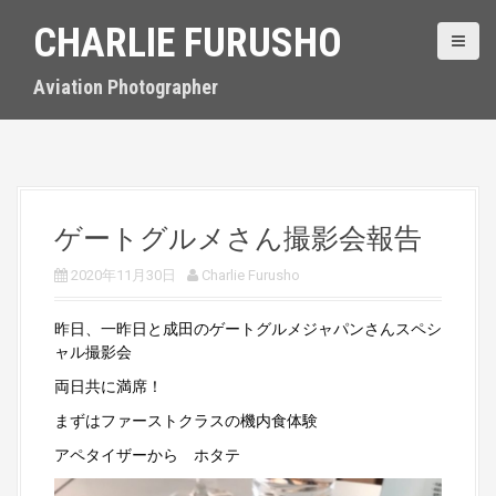
S
CHARLIE FURUSHO
k
i
p
Aviation Photographer
t
o
c
o
n
t
ゲートグルメさん撮影会報告
e
n
2020年11月30日
Charlie Furusho
t
昨日、一昨日と成田のゲートグルメジャパンさんスペシ
ャル撮影会
両日共に満席！
まずはファーストクラスの機内食体験
アペタイザーから ホタテ