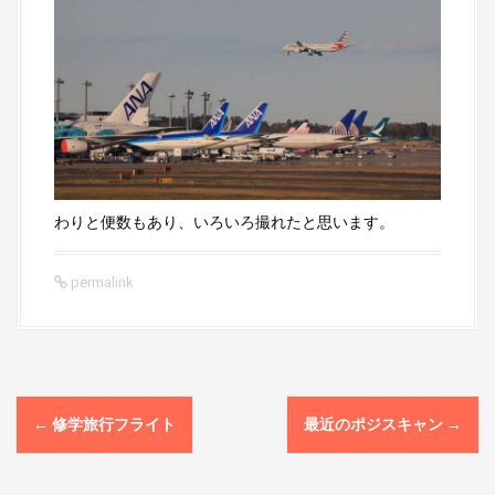
わりと便数もあり、いろいろ撮れたと思います。
permalink
P
←
修学旅行フライト
最近のポジスキャン
→
o