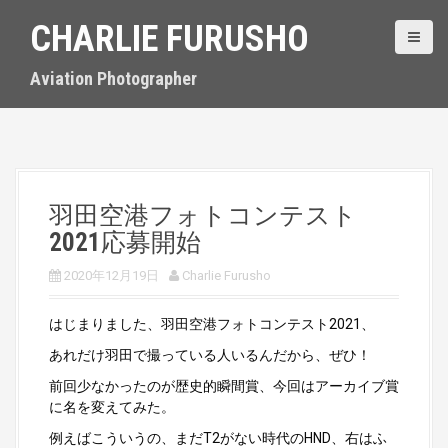
S
CHARLIE FURUSHO
k
i
p
Aviation Photographer
t
o
c
o
n
t
羽田空港フォトコンテスト
e
2021応募開始
n
t
2020年12月19日
Charlie Furusho
はじまりました、羽田空港フォトコンテスト2021、
あれだけ羽田で撮っている人いるんだから、ぜひ！
前回少なかったのが歴史的瞬間賞、今回はアーカイブ賞
に名を変えてみた。
例えばこういうの、まだT2がない時代のHND、右はふ