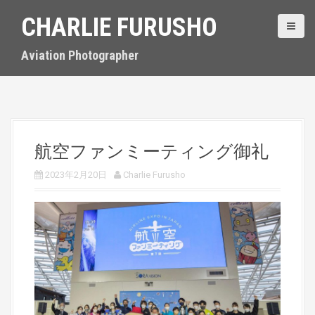
S
CHARLIE FURUSHO
k
i
p
Aviation Photographer
t
o
c
o
n
t
航空ファンミーティング御礼
e
n
2023年2月20日
Charlie Furusho
t