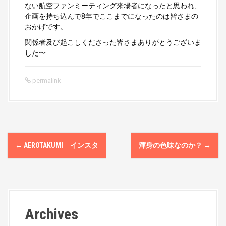
ない航空ファンミーティング来場者になったと思われ、
企画を持ち込んで8年でここまでになったのは皆さまの
おかげです。
関係者及び起こしくださった皆さまありがとうございま
した〜
permalink
P
←
AEROTAKUMI インスタ
渾身の色味なのか？
→
o
s
t
Archives
n