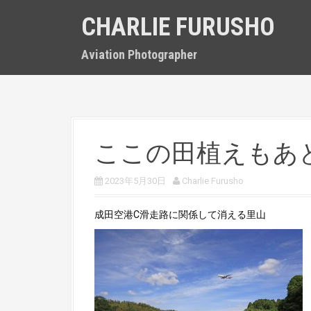
S
CHARLIE FURUSHO
k
i
p
Aviation Photographer
t
o
c
o
n
t
ここの田植えもあ
e
n
t
2023年5月30日
Charlie Furusho
成田空港C滑走路に関係して消える里山