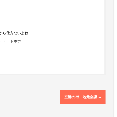
から仕方ないよね
・・・トホホ
空港の街 地元会議
→