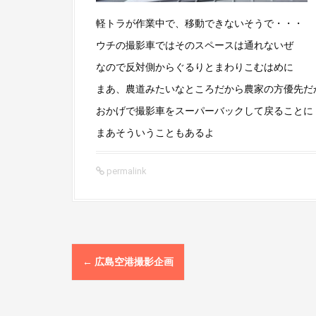
軽トラが作業中で、移動できないそうで・・・
ウチの撮影車ではそのスペースは通れないぜ
なので反対側からぐるりとまわりこむはめに
まあ、農道みたいなところだから農家の方優先だ
おかげで撮影車をスーパーバックして戻ることに
まあそういうこともあるよ
permalink
P
←
広島空港撮影企画
o
s