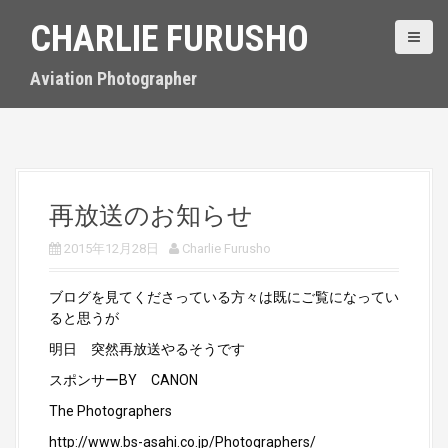
S
CHARLIE FURUSHO
k
i
p
Aviation Photographer
t
o
c
o
n
t
再放送のお知らせ
e
n
2015年12月28日
Charlie Furusho
t
ブログを見てくださっている方々は既にご覧になってい
ると思うが
明日 突然再放送やるそうです
スポンサーBY CANON
The Photographers
http://www.bs-asahi.co.jp/Photographers/