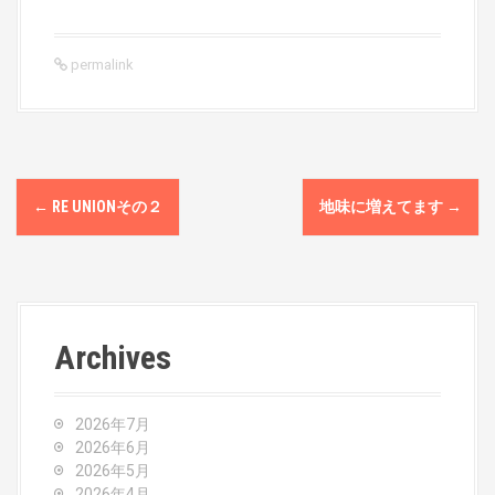
permalink
P
←
RE UNIONその２
地味に増えてます
→
o
s
t
Archives
n
a
2026年7月
v
2026年6月
2026年5月
2026年4月