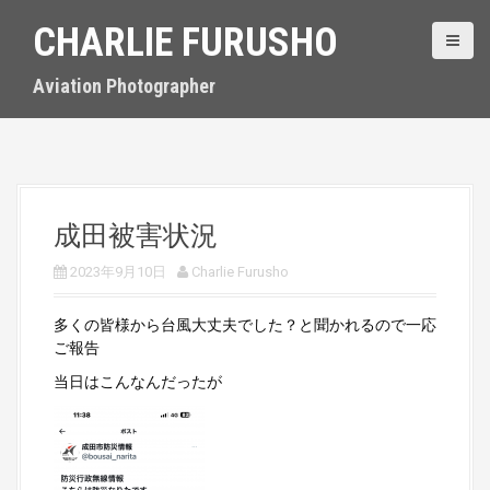
S
CHARLIE FURUSHO
k
i
p
Aviation Photographer
t
o
c
o
n
t
成田被害状況
e
n
2023年9月10日
Charlie Furusho
t
多くの皆様から台風大丈夫でした？と聞かれるので一応
ご報告
当日はこんなんだったが