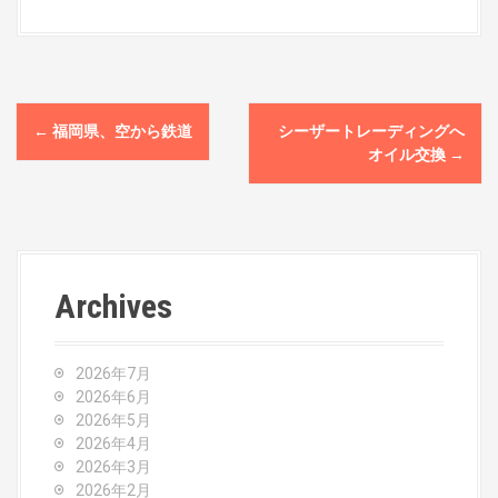
P
←
福岡県、空から鉄道
シーザートレーディングへ
o
オイル交換
→
s
t
n
Archives
a
v
2026年7月
2026年6月
i
2026年5月
2026年4月
g
2026年3月
2026年2月