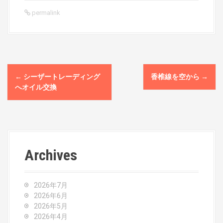
permalink
P
←
シーザートレーディング
香椎線を空から
→
o
へオイル交換
s
t
n
Archives
a
v
2026年7月
2026年6月
i
2026年5月
2026年4月