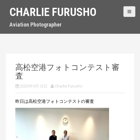
S
CHARLIE FURUSHO
k
i
p
Aviation Photographer
t
o
c
o
n
t
高松空港フォトコンテスト審
e
査
n
t
2023年9月12日
Charlie Furusho
昨日は高松空港フォトコンテストの審査