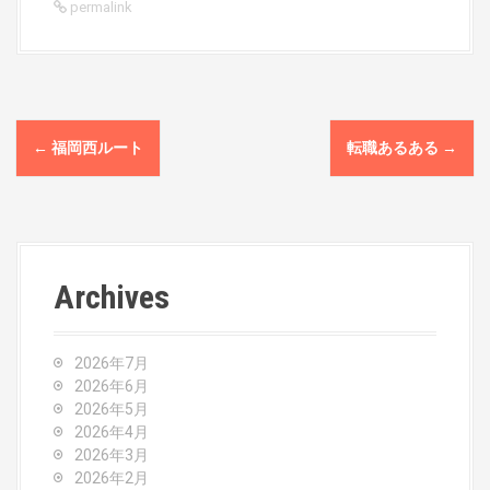
permalink
P
←
福岡西ルート
転職あるある
→
o
s
t
Archives
n
a
2026年7月
v
2026年6月
2026年5月
i
2026年4月
2026年3月
g
2026年2月