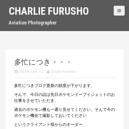
S
CHARLIE FURUSHO
k
i
p
Aviation Photographer
t
o
c
o
n
t
多忙につき・・・
e
n
2023年10月1日
Charlie Furusho
t
多忙につきブログ更新の頻度が下がります。
そんで、今日の話は先日ポケモンイーブイジェットのお
仕事をさせていただき、
過去のポケモン機も一通り見せてください、そんで今の
ポケモン機全て撮影しておいてください
というクライアント様からのオーダー