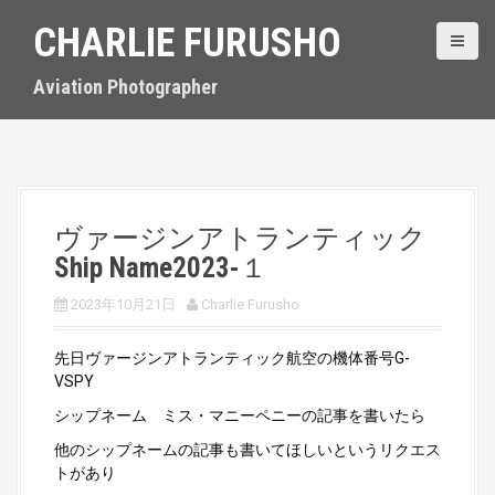
S
CHARLIE FURUSHO
k
i
p
Aviation Photographer
t
o
c
o
n
t
ヴァージンアトランティック
e
Ship Name2023-１
n
t
2023年10月21日
Charlie Furusho
先日ヴァージンアトランティック航空の機体番号G-
VSPY
シップネーム ミス・マニーペニーの記事を書いたら
他のシップネームの記事も書いてほしいというリクエス
トがあり