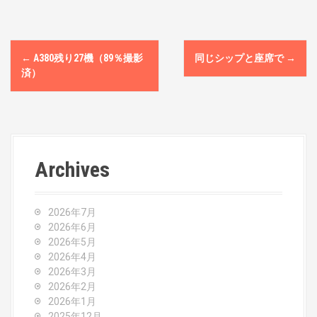
P
←
A380残り27機（89％撮影
同じシップと座席で
→
o
済）
s
t
n
Archives
a
v
2026年7月
2026年6月
i
2026年5月
2026年4月
g
2026年3月
2026年2月
a
2026年1月
2025年12月