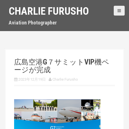
S
CHARLIE FURUSHO
k
i
p
Aviation Photographer
t
o
c
o
n
t
広島空港G７サミットVIP機ペ
e
ージが完成
n
t
2023年12月19日
Charlie Furusho