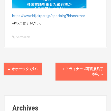
https://www.hij.airport.jp/special/g7hiroshima/
ぜひご覧ください。
permalink
P
←
オホーツクでAKJ
エアライナーズ写真展終了
o
御礼
→
s
t
n
Archives