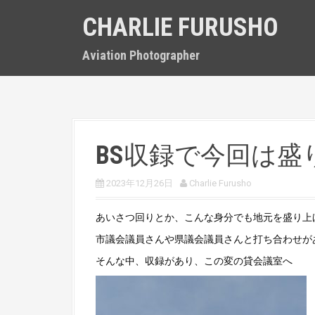
S
CHARLIE FURUSHO
k
i
p
Aviation Photographer
t
o
c
o
n
t
BS収録で今回は盛
e
n
t
2023年12月26日
Charlie Furusho
あいさつ回りとか、こんな身分でも地元を盛り上
市議会議員さんや県議会議員さんと打ち合わせが
そんな中、収録があり、この変の貸会議室へ