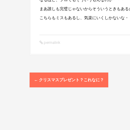
まあ誰しも完璧じゃないからそういうときもある
こちらもミスもあるし、気楽にいくしかないな・
permalink
P
←
クリスマスプレゼント？これなに？
o
s
t
n