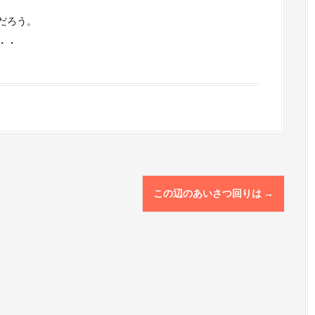
だろう。
・・
この辺のあいさつ回りは
→