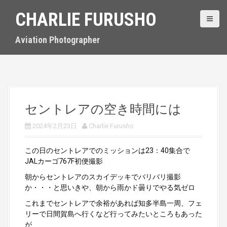
S
CHARLIE FURUSHO
k
i
p
Aviation Photographer
t
o
c
o
n
t
セントレアの空き時間には
e
n
2024年2月23日
Charlie Furusho
t
この日のセントレアでのミッションは23：40集合で
JALカーゴ767F初便撮影
朝からセントレアのスカイデッキでバリバリ撮影
か・・・と思いきや、朝から雨かド曇りでやる気ゼロ
これまでセントレアで余裕があれば知多半島一周、フェ
リーで日間賀島へ行くなど行ってみたいところもあった
が