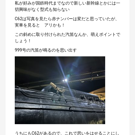
私が好みが国鉄時代までなので新しい新幹線とかには一
切興味がなく型式も知らない
C62は写真を見たら赤ナンバーは変だと思っていたが、
実車を見ると アリかも！
この斜めに取り付けられた汽笛なんか、萌えポイントで
しょう！
999号の汽笛が鳴るのを思い出す
うちにもC62があるので、これで思いをはせることにし