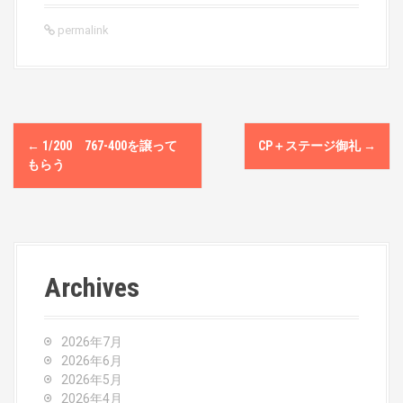
permalink
P
←
1/200 767-400を譲って
CP＋ステージ御礼
→
o
もらう
s
t
n
Archives
a
v
2026年7月
2026年6月
i
2026年5月
2026年4月