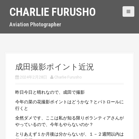
S
CHARLIE FURUSHO
k
i
p
Aviation Photographer
t
o
c
o
n
t
成田撮影ポイント近況
e
n
2024年2月28日
Charlie Furusho
t
昨日今日と晴れなので、成田で撮影
今年の菜の花撮影ポイントはどうかな？とパトロールに
行くと
全然ダメです、ここは私が知る限りボランティアさんが
やっているので、今年もやらないのか？
とりあえず１か月後は分からないが、１－２週間以内は