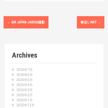
P
←
AIR JAPAN JA803A撮影
春近いNRT
→
o
s
t
Archives
n
a
2026年7月
v
2026年6月
2026年5月
i
2026年4月
2026年3月
g
2026年2月
2026年1月
a
2025年12月