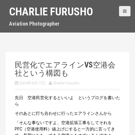
S
CHARLIE FURUSHO
k
i
p
Aviation Photographer
t
o
c
o
n
t
民営化でエアラインVS空港会
e
社という構図も
n
t
2024年6月17日
Charlie Furusho
先日 空港民営化するといいよ というブログを書いた
ら
そのあとに打ち合わせに行ったエアラインさんから
「そんな事ないですよ、空港拡張工事をしてそれを
PFC（空港使用料）値上げにすると一方的に言ってき