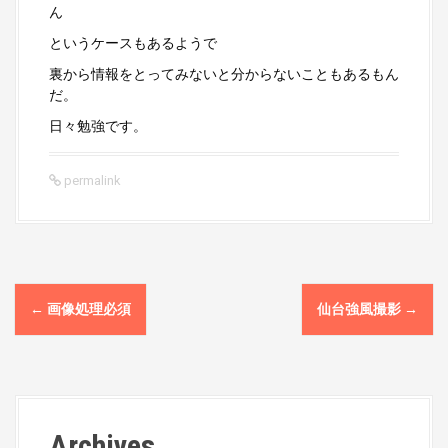
ん
というケースもあるようで
裏から情報をとってみないと分からないこともあるもん
だ。
日々勉強です。
permalink
P
←
画像処理必須
仙台強風撮影
→
o
s
t
Archives