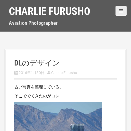
S
CHARLIE FURUSHO
k
i
p
Aviation Photographer
t
o
c
o
n
t
DLのデザイン
e
n
2016年1月30日
Charlie Furusho
t
古い写真を整理している。
そこででてきたのがコレ