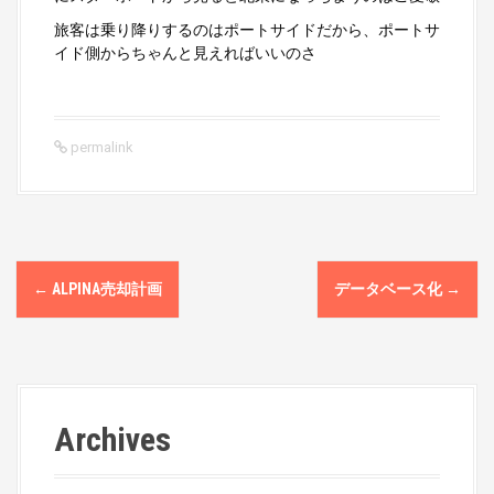
旅客は乗り降りするのはポートサイドだから、ポートサ
イド側からちゃんと見えればいいのさ
permalink
P
←
ALPINA売却計画
データベース化
→
o
s
t
Archives
n