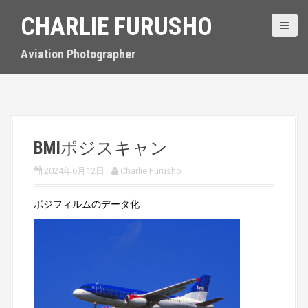
S
CHARLIE FURUSHO
k
i
p
Aviation Photographer
t
o
c
o
n
t
BMIポジスキャン
e
n
2024年6月12日
Charlie Furusho
t
ポジフィルムのデータ化