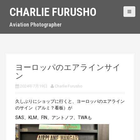
S
CHARLIE FURUSHO
k
i
p
Aviation Photographer
t
o
c
o
n
t
ヨーロッパのエアラインサイ
e
ン
n
t
2024年7月19日
Charlie Furusho
久しぶりにショップに行くと、ヨーロッパのエアライン
のサイン（アルミ？看板）が
SAS、KLM、FIN、アントノフ、TWAも