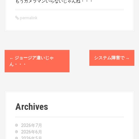
もうカメラマンいらないじゃんね・・・
permalink
P
←
ジョージア違いじゃ
システム障害で
→
o
ん・・・
s
t
n
Archives
a
v
2026年7月
2026年6月
2026年5月