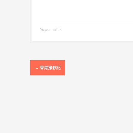
permalink
P
←
香港撮影記
o
s
t
n
a