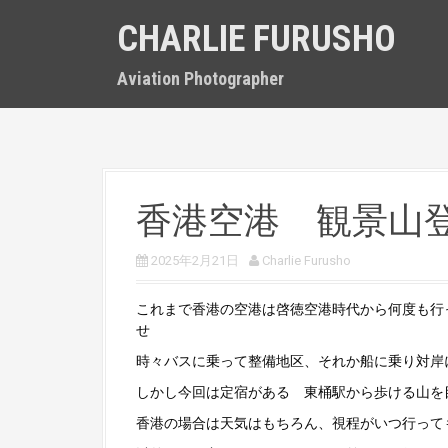
S
CHARLIE FURUSHO
k
i
p
Aviation Photographer
t
o
c
o
n
t
香港空港 観景山
e
n
t
2025年2月21日
Charlie Furusho
これまで香港の空港は啓徳空港時代から何度も行
せ
時々バスに乗って整備地区、それか船に乗り対岸
しかし今回は定宿がある 東桶駅から歩ける山を
香港の場合は天気はもちろん、視程がいつ行って