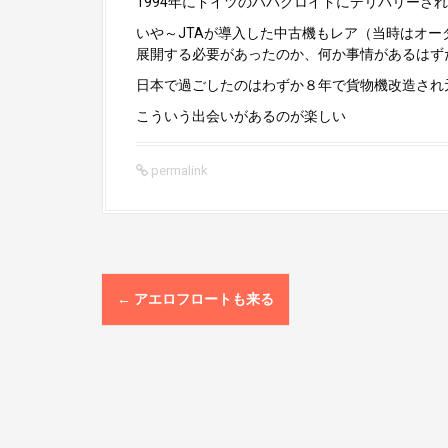
1994年にドイツのハパグロイドにデリバリーされ、2
いや～JTAが導入した中古機もレア（当時はオーダ
展開する必要があったのか、何か事情があるはず
日本で過ごしたのはわずか８年で貨物機改造され
こういう出会いがあるのが楽しい
permalink
P
←
アエロフロートも来る
o
s
t
n