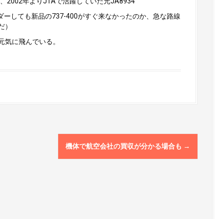
002年よりJTAで活躍していた元JA8934
ーしても新品の737-400がすぐ来なかったのか、急な路線
だ）
元気に飛んでいる。
機体で航空会社の買収が分かる場合も
→