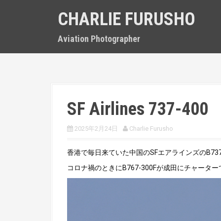
S
CHARLIE FURUSHO
k
i
p
Aviation Photographer
t
o
c
o
n
t
SF Airlines 737-400
e
n
t
2025年2月24日
Charlie Furusho
香港で毎日来ていた中国のSFエアラインズのB737-
コロナ禍のときにB767-300Fが成田にチャー