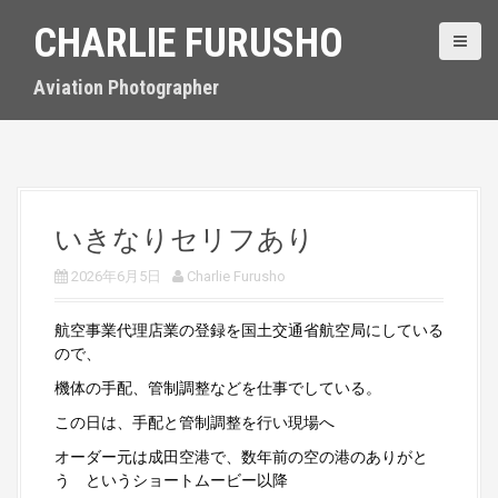
S
CHARLIE FURUSHO
k
i
p
Aviation Photographer
t
o
c
o
n
t
いきなりセリフあり
e
n
2026年6月5日
Charlie Furusho
t
航空事業代理店業の登録を国土交通省航空局にしている
ので、
機体の手配、管制調整などを仕事でしている。
この日は、手配と管制調整を行い現場へ
オーダー元は成田空港で、数年前の空の港のありがと
う というショートムービー以降