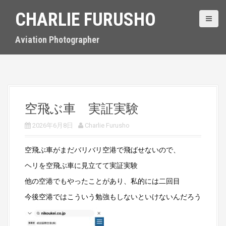
S
CHARLIE FURUSHO
k
i
p
Aviation Photographer
t
o
c
o
n
t
空飛ぶ車 実証実験
e
n
2026年6月8日
Charlie Furusho
t
空飛ぶ車がまだバリバリ空港で飛ばせないので、
ヘリを空飛ぶ車に見立てて実証実験
他の空港でもやったことがあり、私的には二回目
今後空港ではこういう勉強もしないといけないんだろう