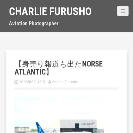
S
CHARLIE FURUSHO
k
i
p
Aviation Photographer
t
o
c
o
n
t
【身売り報道も出たNORSE
e
ATLANTIC】
n
t
2026年6月12日
Charlie Furusho