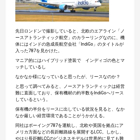
先日ロンドンで撮影していると、北欧のエアライン「ノ
ースアトランティック航空」のカラーリングなのに、機
体にはインドの急成長航空会社「IndiGo」のタイトルが
入った787を見かけた。
マニア的にはハイブリッド塗装で インディゴの色とマ
ッチしているし
なかなか様になっていると思ったが、リースなのか？
と思って調べてみると、ノースアトランティックは経営
難に直面しており、保有機材の約半数をIndiGoへリース
しているという。
保有機の半分をリースに出している状況を見ると、なか
なか厳しい経営環境であることがうかがえる。
同社はボーイング787を運航し、北欧や英国を拠点にア
メリカ方面などの長距離路線を展開するLCC。しかし、
やはり長距離LCCのビジネスモデルは世界的に見ても難