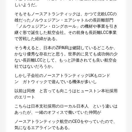
しいようだ。
そもそもノースアトランティックは、かつて北欧LCCの
雄だったノルウェジアン・エアシャトルの長距離部門
「ノルウェジアン・ロングホール」の機材や事業を引き
継ぐ形で誕生した航空会社。その前身も長距離LCC事業
で苦戦した経緯がある。
そう考えると、日本のZIPAIRは健闘しているどころか、
かなり優秀な存在だと思う。世界的に見ても成功例の少
ない長距離LCCとして、もっと評価されても良い航空会
社ではないだろうか。
しかし子会社のノースアトランティックUKもロンド
ン ガトウィックで遊んでいる機体が多いし
以前は同僚 と言っても向こうはヒューストン本社採用
のエリート
こちらは日本支社採用のローカル日本人 という違いは
あったが、一緒のオフィスで働いていた仲間が
ノースアトランティック航空のCEOをやっていたので、
気になるエアラインでもある。