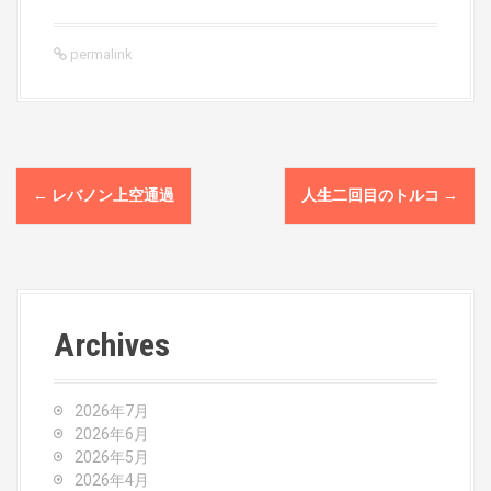
permalink
P
←
レバノン上空通過
人生二回目のトルコ
→
o
s
t
Archives
n
a
2026年7月
v
2026年6月
2026年5月
i
2026年4月