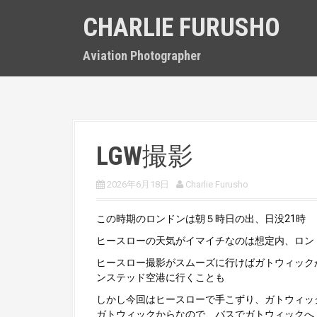
S
CHARLIE FURUSHO
k
i
p
Aviation Photographer
t
o
c
o
n
t
LGW撮影
e
n
t
2026年6月18日
Charlie Furusho
この時期のロンドンは朝５時日の出、日没21時
ヒースローの天気がイマイチなのは想定内、ロン
ヒースロー撮影がスムーズに行けばガトウィック
ンステッド空港に行くことも
しかし今回はヒースローで手こずり、ガトウィッ
ガトウィックからなので、バスでガトウィックへ