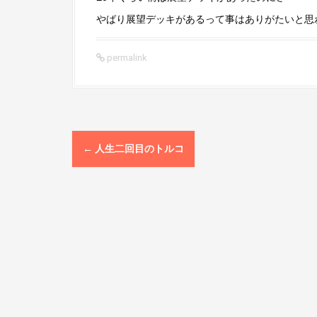
やばり展望デッキがあるって事はありがたいと思
permalink
P
←
人生二回目のトルコ
o
s
t
n
a
v