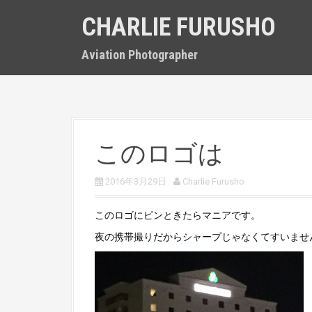
S
CHARLIE FURUSHO
k
i
p
Aviation Photographer
t
o
c
o
n
t
このロゴは
e
n
t
2016年3月29日
Charlie Furusho
このロゴにピンときたらマニアです。
夜の携帯撮りだからシャープじゃなくてすいませ