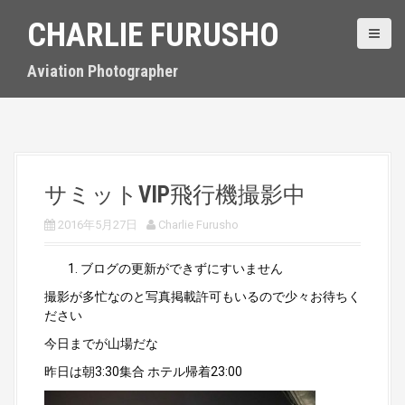
S
CHARLIE FURUSHO
k
i
p
Aviation Photographer
t
o
c
o
n
t
サミットVIP飛行機撮影中
e
n
2016年5月27日
Charlie Furusho
t
ブログの更新ができずにすいません
撮影が多忙なのと写真掲載許可もいるので少々お待ちく
ださい
今日までが山場だな
昨日は朝3:30集合 ホテル帰着23:00