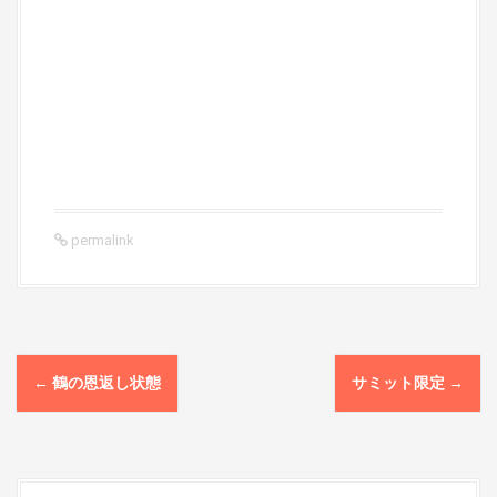
permalink
P
←
鶴の恩返し状態
サミット限定
→
o
s