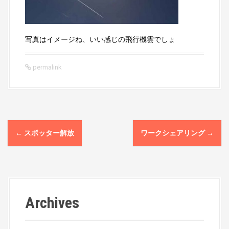
写真はイメージね、いい感じの飛行機雲でしょ
permalink
P
←
スポッター解放
ワークシェアリング
→
o
s
t
Archives
n