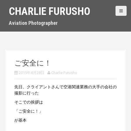
S
CHARLIE FURUSHO
k
i
p
Aviation Photographer
t
o
c
o
n
t
ご安全に！
e
n
2015年4月28日
Charlie Furusho
t
先日、クライアントさんで空港関連業務の大手の会社の
撮影に行った
そこでの挨拶は
「ご安全に！」
が基本