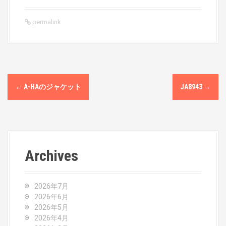
permalink
P
←
A-HAのジャケット
JA8943
→
o
s
t
Archives
n
a
2026年7月
v
2026年6月
2026年5月
i
2026年4月