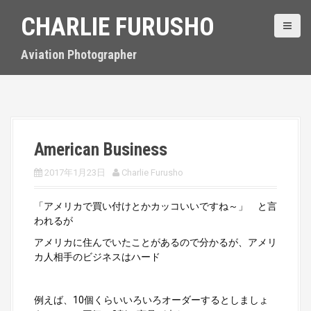
S
CHARLIE FURUSHO
k
i
p
Aviation Photographer
t
o
c
o
n
t
American Business
e
n
2017年1月23日
Charlie Furusho
t
「アメリカで買い付けとかカッコいいですね～」 と言
われるが
アメリカに住んでいたことがあるので分かるが、アメリ
カ人相手のビジネスはハード
例えば、10個くらいいろいろオーダーするとしましょ