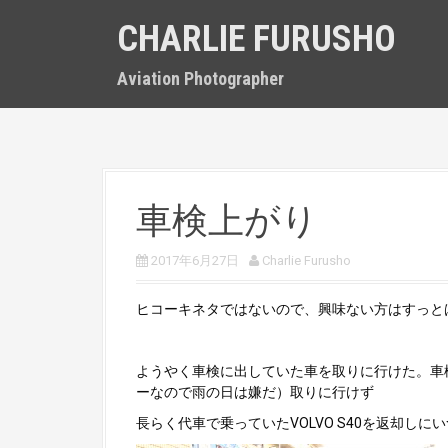
S
CHARLIE FURUSHO
k
i
p
Aviation Photographer
t
o
c
o
n
t
車検上がり
e
n
t
2017年6月27日
Charlie Furusho
ヒコーキネタではないので、興味ない方はすっと
ようやく車検に出していた車を取りに行けた。車
ーなので雨の日は嫌だ）取りに行けず
長らく代車で乗っていたVOLVO S40を返却し