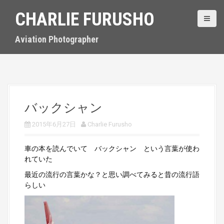
S
CHARLIE FURUSHO
k
i
p
Aviation Photographer
t
o
c
o
n
t
バックシャン
e
n
2015年6月27日
Charlie Furusho
t
車の本を読んでいて バックシャン という言葉が使わ
れていた
最近の流行の言葉かな？と思い調べてみると昔の流行語
らしい