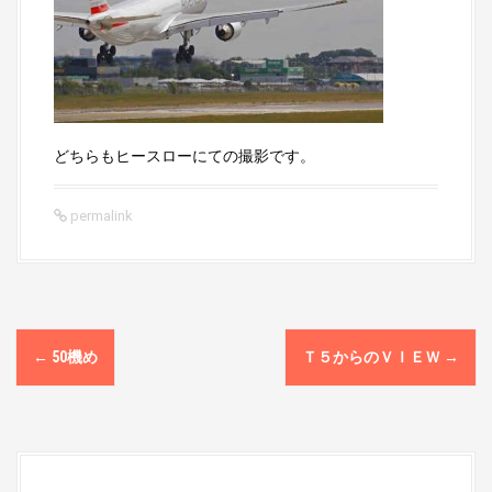
どちらもヒースローにての撮影です。
permalink
P
←
50機め
Ｔ５からのＶＩＥＷ
→
o
s
t