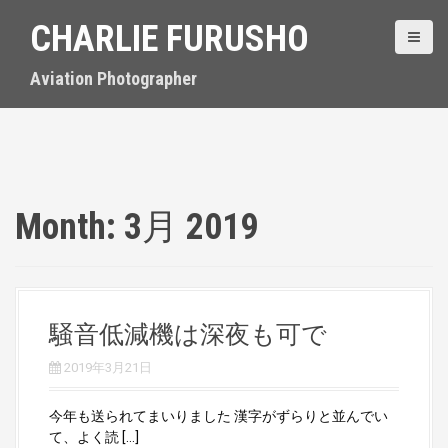
S
CHARLIE FURUSHO
k
i
p
Aviation Photographer
t
o
c
o
n
t
Month:
3月 2019
e
n
t
騒音低減機は深夜も可で
2019年3月21日
今年も送られてまいりました 漢字がずらりと並んでい
て、よく読 […]