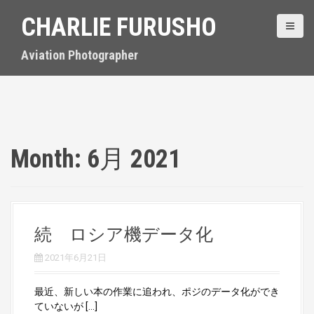
S
CHARLIE FURUSHO
k
i
p
Aviation Photographer
t
o
c
o
n
t
Month:
6月 2021
e
n
t
続 ロシア機データ化
2021年6月21日
最近、新しい本の作業に追われ、ポジのデータ化ができ
ていないが […]