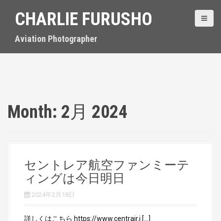
S
CHARLIE FURUSHO
k
i
p
Aviation Photographer
t
o
c
o
n
t
Month:
2月 2024
e
n
t
セントレア航空ファンミーテ
ィングは今日明日
2024年2月18日
詳しくはこちら https://www.centrair.j […]