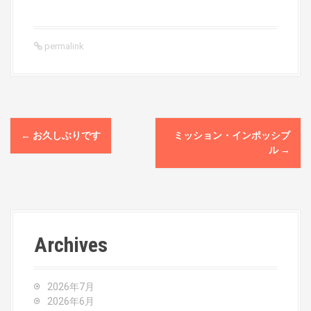
permalink
P
←
お久しぶりです
ミッション・インポッシブ
o
ル
→
s
t
n
Archives
a
v
2026年7月
2026年6月