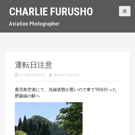
S
CHARLIE FURUSHO
k
i
p
Aviation Photographer
t
o
c
o
n
t
運転日注意
e
n
2018年4月24日
Charlie Furusho
t
鹿児島空港にて、光線状態が悪いので車で10分行った
肥薩線の駅へ