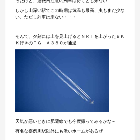
ったけど、運転日注意の列車は待てども来ない
しかし山深い駅でこの時期は気温も最高、虫もまだ少な
い、ただし列車は来ない・・・
そんで、夕刻には上を見上げるとＮＲＴを上がったＢＫ
Ｋ行きのＴＧ Ａ３８０が通過
天気が悪いときに肥薩線でも今度撮ってみるかな～
有名な嘉例川駅以外にも渋いホームがあるぜ