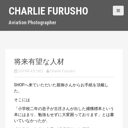
S
CHARLIE FURUSHO
k
i
p
Aviation Photographer
t
o
c
o
n
t
将来有望な人材
e
n
2019年4月18日
Charlie Furusho
t
SHOPへ来ていただいた親御さんからお手紙を頂戴し
た。
そこには
「小学校二年の息子が古庄さんが出した捕獲標本という
本にはまり、勉強もせずに大変困っております」とは書
いていなかったが、