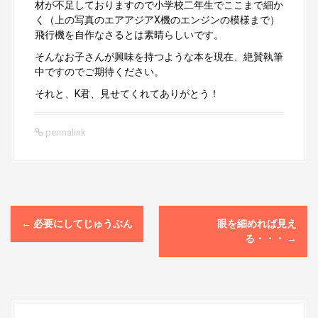
材が不足しておりますので小学校二年生でここまで細か
く（上の写真のエアアジアX機のエンジンの模様まで）
飛行機を自作なさるとは素晴らしいです。
そんなお子さんが興味を持つような本を現在、絶賛執筆
中ですのでご期待ください。
それと、K君、見せてくれてありがとう！
permalink
P
←
必要にしてじゅうぶん
眼を細めれば見え
o
る・・・
→
s
t