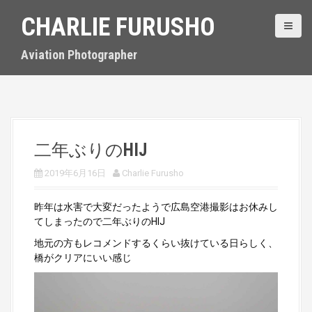
S
CHARLIE FURUSHO
k
i
p
Aviation Photographer
t
o
c
o
n
t
二年ぶりのHIJ
e
n
2019年6月16日
Charlie Furusho
t
昨年は水害で大変だったようで広島空港撮影はお休みし
てしまったので二年ぶりのHIJ
地元の方もレコメンドするくらい抜けている日らしく、
橋がクリアにいい感じ