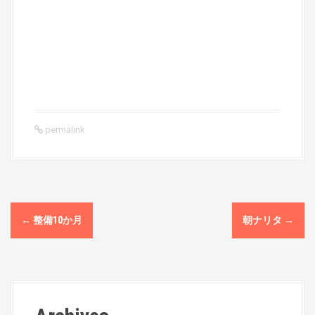
permalink
P
←
整備10か月
朝ナリタ
→
o
s
t