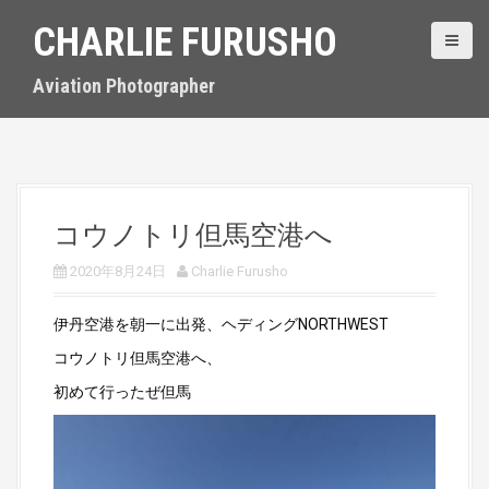
S
CHARLIE FURUSHO
k
i
p
Aviation Photographer
t
o
c
o
n
t
コウノトリ但馬空港へ
e
n
2020年8月24日
Charlie Furusho
t
伊丹空港を朝一に出発、ヘディングNORTHWEST
コウノトリ但馬空港へ、
初めて行ったぜ但馬