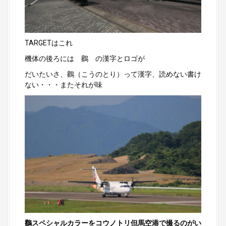
TARGETはこれ
機体の後ろには 鸛 の漢字とロゴが
だいたいさ、鸛（こうのとり）って漢字、読めない書け
ない・・・またそれが味
鸛スペシャルカラーをコウノトリ但馬空港で撮るのがい