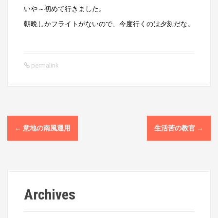
いや～初めて行きました。
朝晩しかフライトがないので、今度行くのは夕刻だな。
permalink
P
←
意地の南風運用
生活苦の教官
→
o
s
t
Archives
n