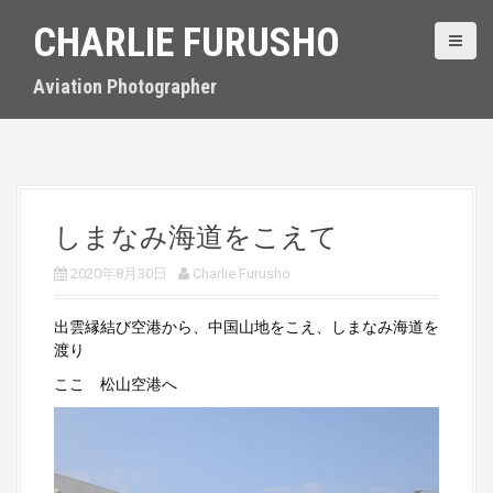
S
CHARLIE FURUSHO
k
i
p
Aviation Photographer
t
o
c
o
n
t
しまなみ海道をこえて
e
n
2020年8月30日
Charlie Furusho
t
出雲縁結び空港から、中国山地をこえ、しまなみ海道を
渡り
ここ 松山空港へ