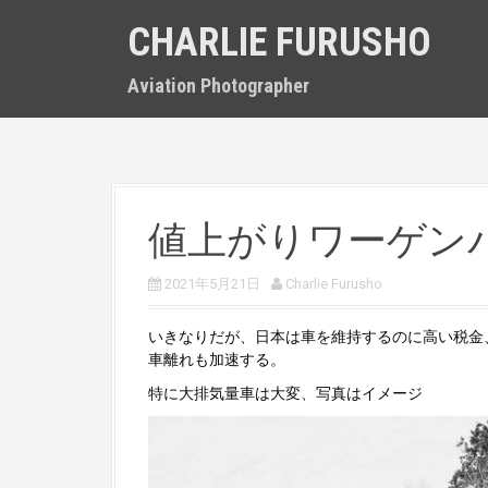
S
CHARLIE FURUSHO
k
i
p
Aviation Photographer
t
o
c
o
n
t
値上がりワーゲン
e
n
t
2021年5月21日
Charlie Furusho
いきなりだが、日本は車を維持するのに高い税金
車離れも加速する。
特に大排気量車は大変、写真はイメージ