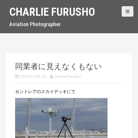
S
CHARLIE FURUSHO
k
i
p
Aviation Photographer
t
o
c
o
n
t
同業者に見えなくもない
e
n
2022年10月7日
Charlie Furusho
t
セントレアのスカイデッキにて