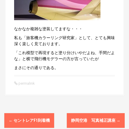
なかなか複雑な塗装してますな・・・
私も「旅客機カラーリング研究家」として、とても興味
深く楽しく見ております。
「これ模型で再現すると塗り分けいやだよね、手間だよ
な」と横で飛行機モデラーの方が言っていたが
まさにその通りである。
permalink
P
←
セントレアF1到着機
静岡空港 写真補正講座
→