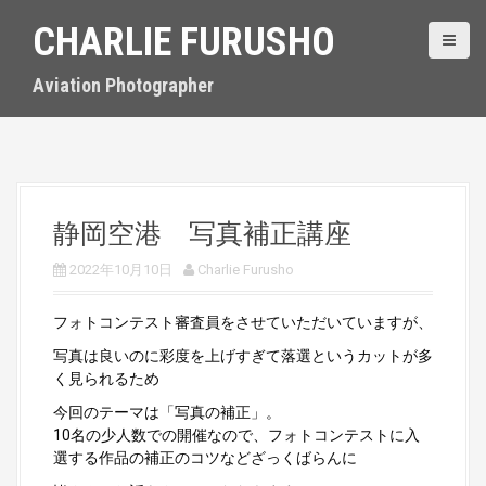
S
CHARLIE FURUSHO
k
i
p
Aviation Photographer
t
o
c
o
n
t
静岡空港 写真補正講座
e
n
2022年10月10日
Charlie Furusho
t
フォトコンテスト審査員をさせていただいていますが、
写真は良いのに彩度を上げすぎて落選というカットが多
く見られるため
今回のテーマは「写真の補正」。
10名の少人数での開催なので、フォトコンテストに入
選する作品の補正のコツなどざっくばらんに