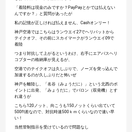
「着陸料は現金のみですか？PayPayとかでは払えない
んですか？」と質問があったが
私の記憶が正しければ払えません、Cashオンリー！
神戸空港ではこちらはランウエイ27でヘリパットから
テイクオフ、その前にスカイマークがランウエイ09で
着陸
つまり対抗して上がるというわけ、右手にエアバスヘリ
コプターの格納庫が見えるが、
空港でのテイクオフは久しぶりで、ノーズを突っ込んで
加速するのが久しぶりだと怖いぜ
神戸を離陸し、「名谷（みょうだに）」という北西のポ
イントに出発、「みょうだに」でバロン（双発機）とす
れ違うが
こちら120ノット、向こうも150ノットくらい出ていて
500ft差なので、対抗時速500ｋｍくらいなので速い早
い！
当然管制指示を受けているので問題なし