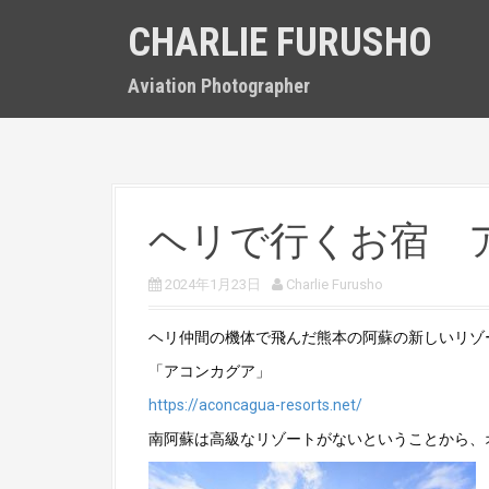
S
CHARLIE FURUSHO
k
i
p
Aviation Photographer
t
o
c
o
n
t
ヘリで行くお宿 
e
n
t
2024年1月23日
Charlie Furusho
ヘリ仲間の機体で飛んだ熊本の阿蘇の新しいリゾ
「アコンカグア」
https://aconcagua-resorts.net/
南阿蘇は高級なリゾートがないということから、