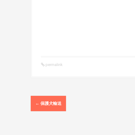
permalink
P
←
保護犬輸送
o
s