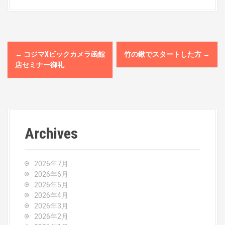
P
←
コジマXビックカメラ函館
竹の鍬でスタートした方
→
o
店セミナー御礼
s
t
n
Archives
a
v
2026年7月
2026年6月
i
2026年5月
2026年4月
g
2026年3月
2026年2月