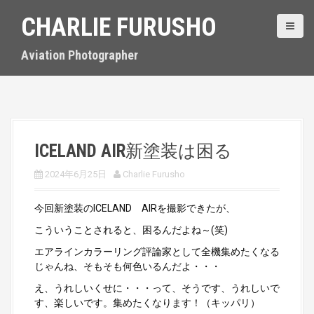
S
CHARLIE FURUSHO
k
i
p
Aviation Photographer
t
o
c
o
n
t
ICELAND AIR新塗装は困る
e
n
2024年6月25日
Charlie Furusho
t
今回新塗装のICELAND AIRを撮影できたが、
こういうことされると、困るんだよね～(笑)
エアラインカラーリング評論家として全機集めたくなる
じゃんね、そもそも何色いるんだよ・・・
え、うれしいくせに・・・って、そうです、うれしいで
す、楽しいです。集めたくなります！（キッパリ）