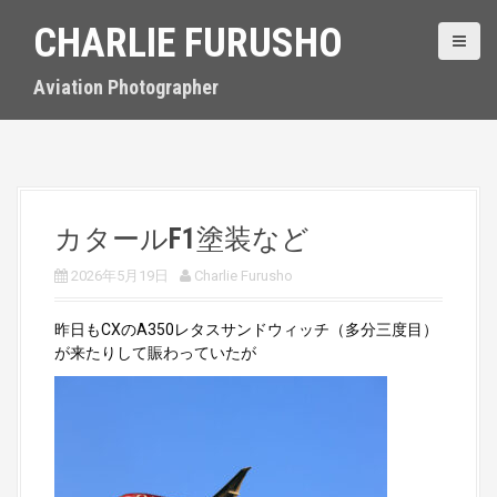
S
CHARLIE FURUSHO
k
i
p
Aviation Photographer
t
o
c
o
n
t
カタールF1塗装など
e
n
2026年5月19日
Charlie Furusho
t
昨日もCXのA350レタスサンドウィッチ（多分三度目）
が来たりして賑わっていたが